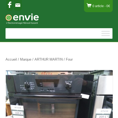
0 article -
0
€
Accueil
/
Marque
/
ARTHUR MARTIN
/ Four