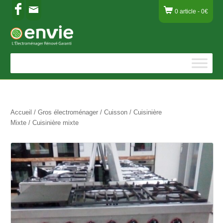
0 article -
0
€
Accueil
/
Gros électroménager
/
Cuisson
/
Cuisinière
Mixte
/ Cuisinière mixte